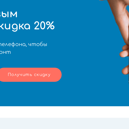
вым
кидка 20%
телефона, чтобы
монт