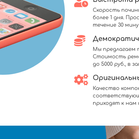
Скорость почин
более 1 дня. П
течение 30 мину
Демократич
Мы предлагаем п
Стоимость ремо
до 5000 руб., в
Оригинальн
Качество комп
соответствующ
приходят к нам