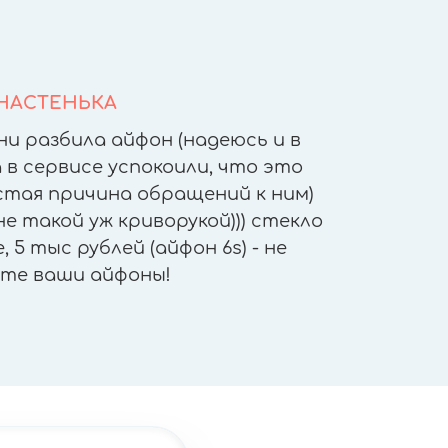
НАСТЕНЬКА
ни разбила айфон (надеюсь и в
После т
 в сервисе успокоили, что это
других 
астая причина обращений к ним)
другое
е такой уж криворукой))) стекло
приятн
 5 тыс рублей (айфон 6s) - не
работы - 
те ваши айфоны!
"не отх