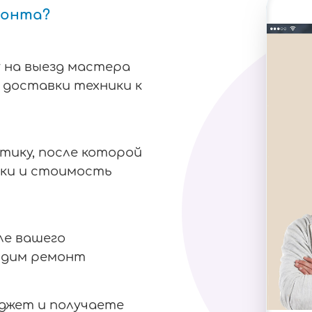
монта?
 на выезд мастера
я доставки техники к
тику, после которой
ки и стоимость
ле вашего
одим ремонт
аджет и получаете