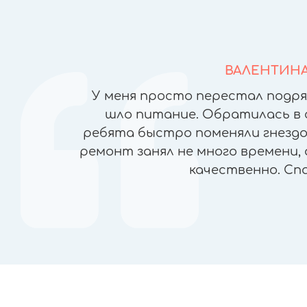
ВАЛЕНТИН
йфонов в
У меня просто перестал подря
но ломая
шло питание. Обратилась в 
), была
ребята быстро поменяли гнездо 
чеством
ремонт занял не много времени, 
ран, прямо
качественно. Сп
пасибо!