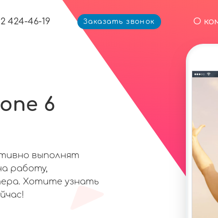
12 424-46-19
О ко
Заказать звонок
one 6
ативно выполнят
на работу,
ера. Хотите узнать
йчас!