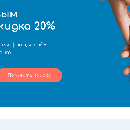
вым
кидка 20%
телефона, чтобы
монт