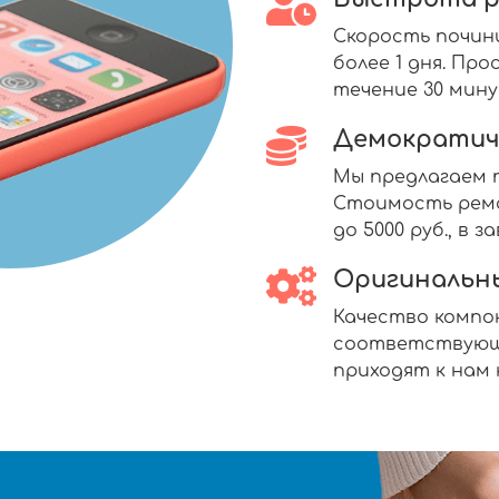
Скорость почин
более 1 дня. П
течение 30 мину
Демократич
Мы предлагаем п
Стоимость ремо
до 5000 руб., в
Оригинальн
Качество комп
соответствующ
приходят к нам