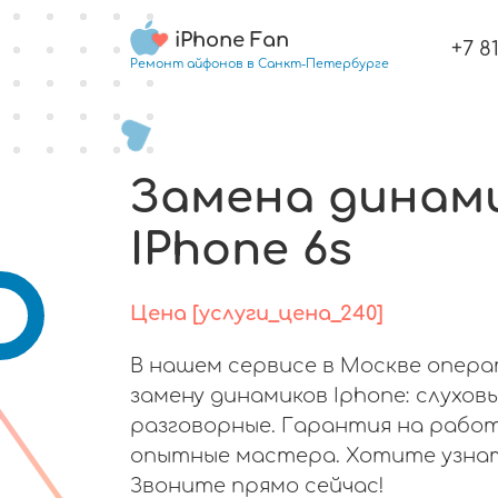
iPhone Fan
+7 8
Ремонт айфонов в Санкт-Петербурге
Замена динам
IPhone 6s
Цена [услуги_цена_240]
В нашем сервисе в Москве опер
замену динамиков Iphone: слуховы
разговорные. Гарантия на работ
опытные мастера. Хотите узна
Звоните прямо сейчас!