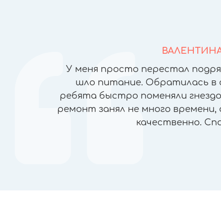
ВАЛЕНТИН
йфонов в
У меня просто перестал подря
но ломая
шло питание. Обратилась в 
), была
ребята быстро поменяли гнездо 
чеством
ремонт занял не много времени, 
ран, прямо
качественно. Сп
пасибо!