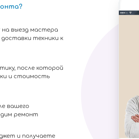
монта?
 на выезд мастера
я доставки техники к
тику, после которой
ки и стоимость
ле вашего
одим ремонт
аджет и получаете