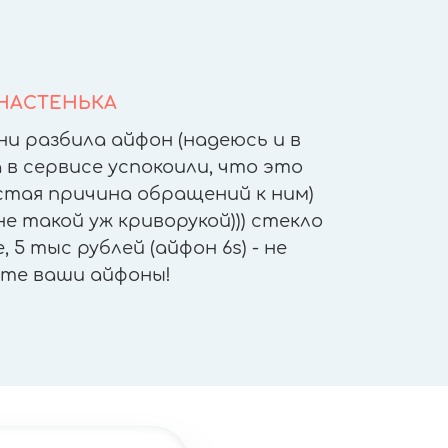
НАСТЕНЬКА
ни разбила айфон (надеюсь и в
После т
 в сервисе успокоили, что это
других 
астая причина обращений к ним)
другое
е такой уж криворукой))) стекло
приятн
 5 тыс рублей (айфон 6s) - не
работы - 
те ваши айфоны!
"не отх