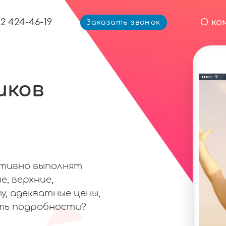
12 424-46-19
О ко
Заказать звонок
иков
ативно выполнят
е, верхние,
у, адекватные цены,
ть подробности?