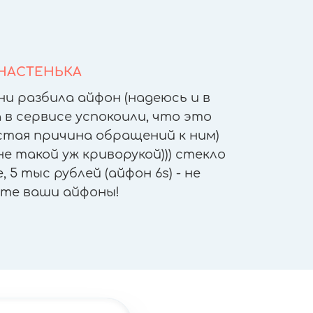
НАСТЕНЬКА
ни разбила айфон (надеюсь и в
После т
 в сервисе успокоили, что это
других 
астая причина обращений к ним)
другое
е такой уж криворукой))) стекло
приятн
 5 тыс рублей (айфон 6s) - не
работы - 
те ваши айфоны!
"не отх