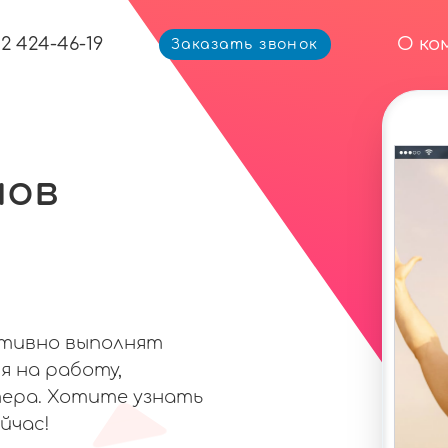
12 424-46-19
О ко
Заказать звонок
мов
ативно выполнят
я на работу,
ера. Хотите узнать
йчас!