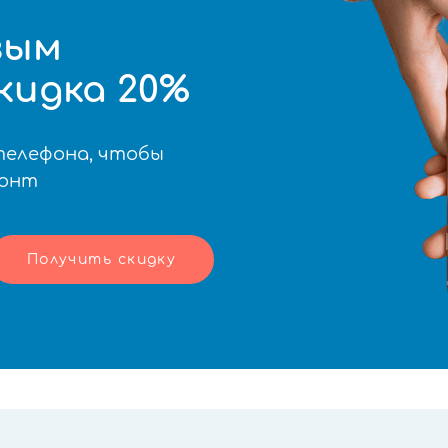
вым
кидка 20%
телефона, чтобы
монт