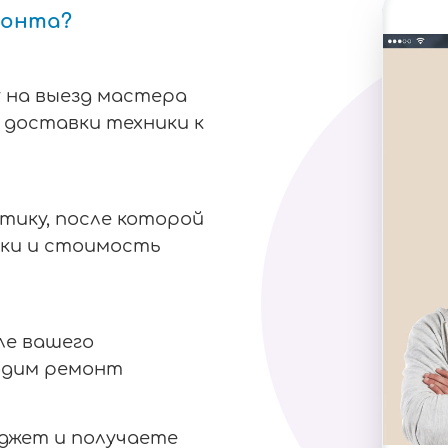
монта?
 на выезд мастера
я доставки техники к
тику, после которой
ки и стоимость
ле вашего
одим ремонт
аджет и получаете