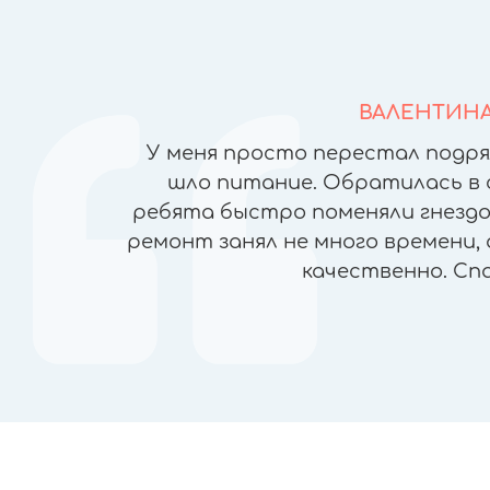
ВАЛЕНТИН
йфонов в
У меня просто перестал подря
но ломая
шло питание. Обратилась в 
), была
ребята быстро поменяли гнездо 
чеством
ремонт занял не много времени, 
ран, прямо
качественно. Сп
пасибо!