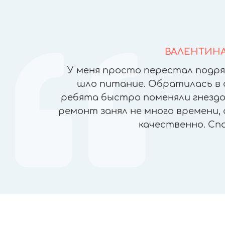
ВАЛЕНТИН
йфонов в
У меня просто перестал подря
но ломая
шло питание. Обратилась в 
), была
ребята быстро поменяли гнездо 
чеством
ремонт занял не много времени, 
ран, прямо
качественно. Сп
пасибо!