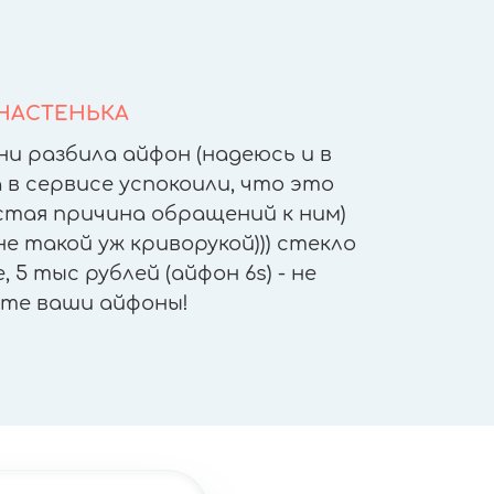
НАСТЕНЬКА
ни разбила айфон (надеюсь и в
После т
 в сервисе успокоили, что это
других 
астая причина обращений к ним)
другое
е такой уж криворукой))) стекло
приятн
 5 тыс рублей (айфон 6s) - не
работы - 
те ваши айфоны!
"не отх