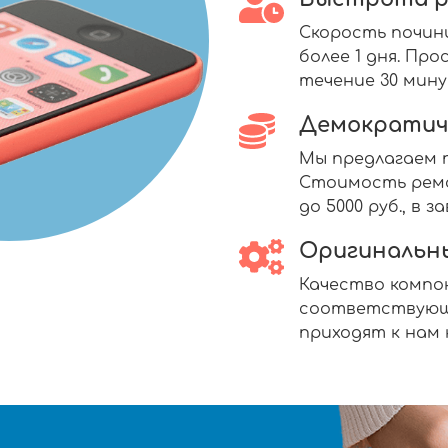
Скорость почин
более 1 дня. П
течение 30 мину
Демократич
Мы предлагаем п
Стоимость ремо
до 5000 руб., в
Оригинальн
Качество комп
соответствующ
приходят к нам