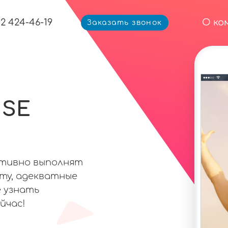
12 424-46-19
О ко
Заказать звонок
 SE
ативно выполнят
оту, адекватные
 узнать
йчас!