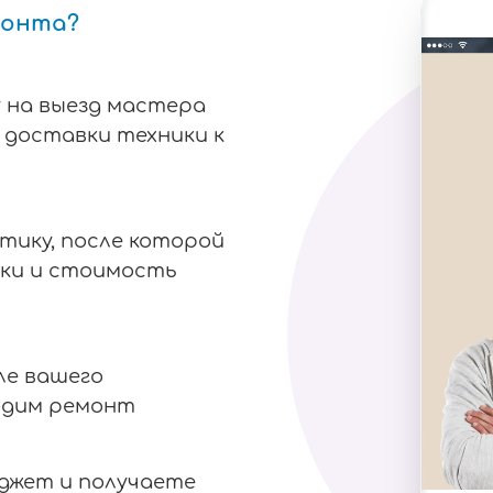
монта?
 на выезд мастера
я доставки техники к
тику, после которой
ки и стоимость
ле вашего
одим ремонт
аджет и получаете