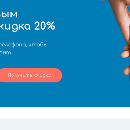
вым
кидка 20%
телефона, чтобы
монт