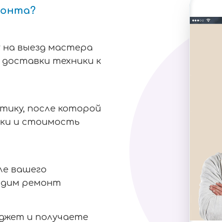
монта?
 на выезд мастера
я доставки техники к
тику, после которой
ки и стоимость
ле вашего
одим ремонт
аджет и получаете