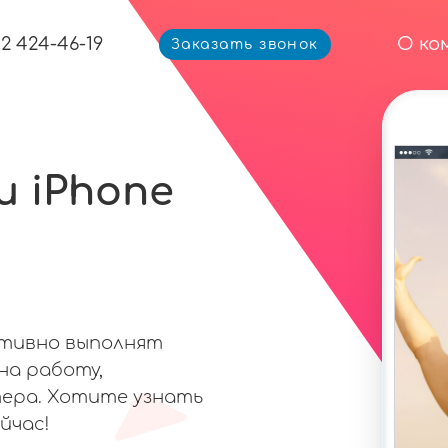
12 424-46-19
О ко
Заказать звонок
 iPhone
ативно выполнят
на работу,
ера. Хотите узнать
йчас!