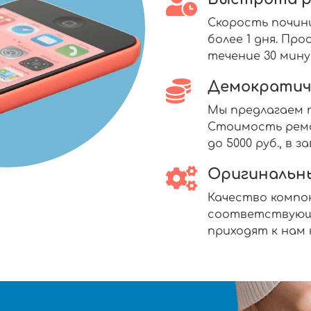
Скорость почин
более 1 дня. П
течение 30 мину
Демократич
Мы предлагаем п
Стоимость ремо
до 5000 руб., в
Оригинальн
Качество комп
соответствующ
приходят к нам