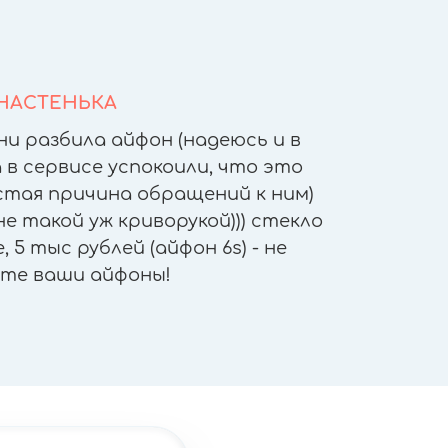
НАСТЕНЬКА
ни разбила айфон (надеюсь и в
После т
 в сервисе успокоили, что это
других 
астая причина обращений к ним)
другое
е такой уж криворукой))) стекло
приятн
 5 тыс рублей (айфон 6s) - не
работы - 
те ваши айфоны!
"не отх