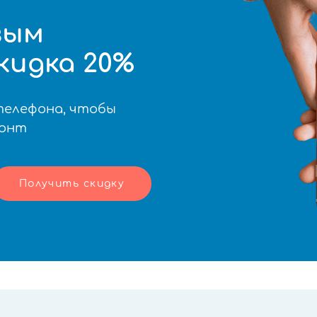
вым
кидка 20%
телефона, чтобы
монт