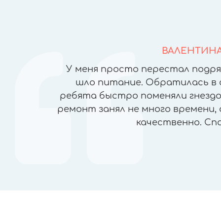
ВАЛЕНТИН
йфонов в
У меня просто перестал подря
но ломая
шло питание. Обратилась в 
), была
ребята быстро поменяли гнездо 
чеством
ремонт занял не много времени, 
ран, прямо
качественно. Сп
пасибо!